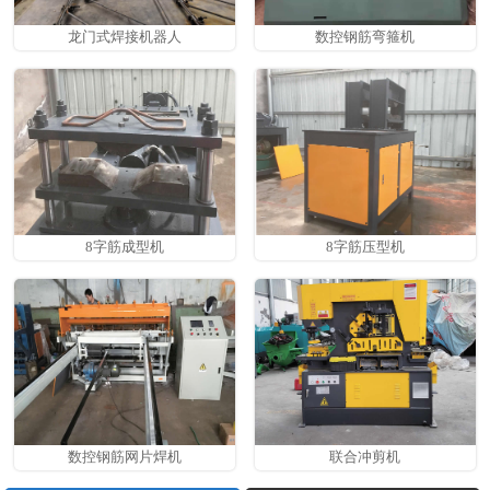
龙门式焊接机器人
数控钢筋弯箍机
8字筋成型机
8字筋压型机
数控钢筋网片焊机
联合冲剪机