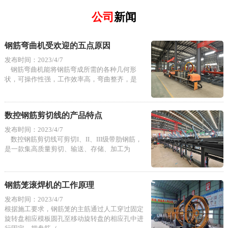
公司
新闻
钢筋弯曲机受欢迎的五点原因
发布时间：2023/4/7
钢筋弯曲机能将钢筋弯成所需的各种几何形
状，可操作性强，工作效率高，弯曲整齐，是
数控钢筋剪切线的产品特点
发布时间：2023/4/7
数控钢筋剪切线可剪切I、II、III级带肋钢筋，
是一款集高质量剪切、输送、存储、加工为
钢筋笼滚焊机的工作原理
发布时间：2023/4/7
根据施工要求，钢筋笼的主筋通过人工穿过固定
旋转盘相应模板圆孔至移动旋转盘的相应孔中进