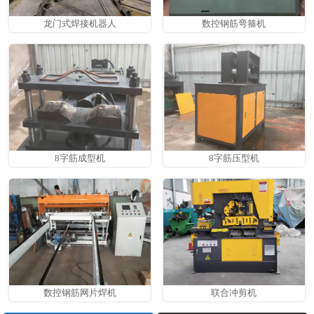
龙门式焊接机器人
数控钢筋弯箍机
8字筋成型机
8字筋压型机
数控钢筋网片焊机
联合冲剪机