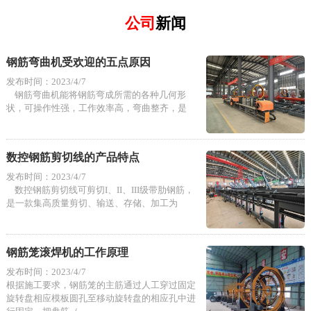
公司
新闻
钢筋弯曲机受欢迎的五点原因
发布时间：2023/4/7
钢筋弯曲机能将钢筋弯成所需的各种几何形
状，可操作性强，工作效率高，弯曲整齐，是
数控钢筋剪切线的产品特点
发布时间：2023/4/7
数控钢筋剪切线可剪切I、II、III级带肋钢筋，
是一款集高质量剪切、输送、存储、加工为
钢筋笼滚焊机的工作原理
发布时间：2023/4/7
根据施工要求，钢筋笼的主筋通过人工穿过固定
旋转盘相应模板圆孔至移动旋转盘的相应孔中进